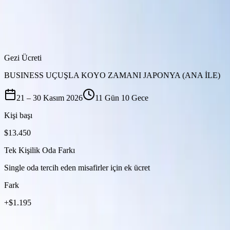
BUSINESS UÇUŞLA KOYO ZAMANI JAP
21 – 30 Kasım 2026
11 Gün 10 Gece
8
kişi
Tarihler
Özet
Galeri
Program
Hizmetler
Yorumlar
Gezi Ücreti
BUSINESS UÇUŞLA KOYO ZAMANI JAPONYA (ANA İLE)
21 – 30 Kasım 2026
11 Gün 10 Gece
Kişi başı
$13.450
Tek Kişilik Oda Farkı
Single oda tercih eden misafirler için ek ücret
Fark
+
$1.195
Alternatif Tarihler (
1
)