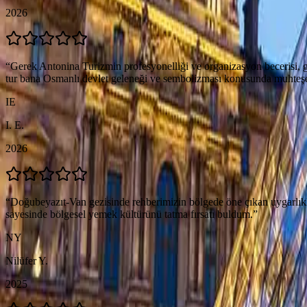
2026
“
Gerek Antonina Turizmin profesyonelliği ve organizasyon becerisi, ger
tur bana Osmanlı devlet geleneği ve sembolizması konusunda muhteşem
IE
I. E.
2026
“
Doğubeyazıt-Van gezisinde rehberimizin bölgede öne çıkan uygarlıkları
sayesinde bölgesel yemek kültürünü tatma fırsatı buldum.
”
NY
Nilüfer Y.
2025