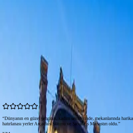
€5.490
İncele →
15 – 19 Aralık 2027
Satışta
€5.950
İncele →
Galeri
1
/
10
Misafir Yorumları
5.0
(
9
yorum)
“
Dünyanın en güzel şehrinin, kadim semtlerinde, mekanlarında harika b
hatırlanası yerler Arcadius Sütunu ve Stoudios Manastırı oldu.
”