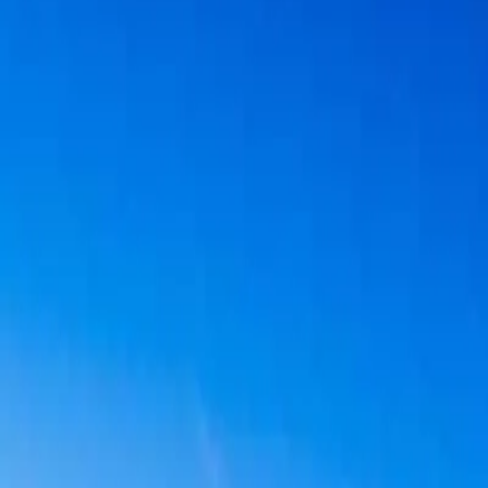
PARİS'TE MÜZİK VE SANAT
16 – 20 Aralık 2026
15 – 19 Aralık 2027
Başlayan fiyatlarla
€5.490
Uçak biletleri dahil
PARİS'TE MÜZİK VE SANAT turlarımız hakkında detaylı bilgi ve rezerva
KVKK aydınlatma metnini
okudum ve kabul ediyorum.
Tanıtım
Bilgi Al
Yurt Dışı
Uçak biletleri dahil
PARİS'TE MÜZİK VE SANAT
5 Gün 4 Gece
16 – 20 Aralık 2026
Satışta