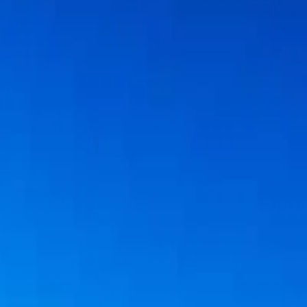
syon için iletişim bilgilerinizi bırakın, sizi arayalım.
, kampanya ve bilgilendirme amaçlı elektronik ileti almayı kabul ediyo