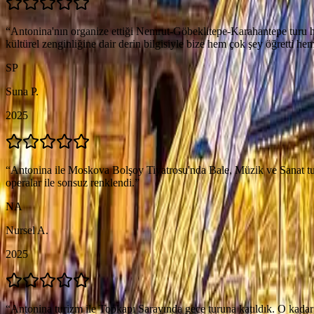
“
Antonina'nın organize ettiği Nemrut-Göbeklitepe-Karahantepe turu her
kültürel zenginliğine dair derin bilgisiyle bize hem çok şey öğretti hem
SP
Suna P.
2025
“
Antonina ile Moskova Bolşoy Tiyatrosu'nda Bale, Müzik ve Sanat turu
operalar ile sonsuz renklendi.
”
NA
Nursel A.
2025
“
Antonina turizm ile Topkapı Sarayında gece turuna katıldık. O kadar ke