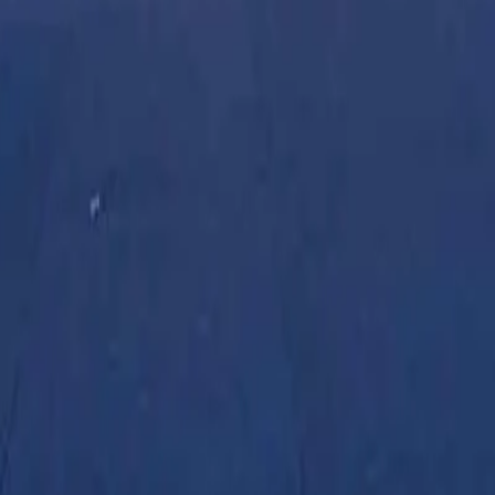
, kampanya ve bilgilendirme amaçlı elektronik ileti almayı kabul ediyo
şli/İstanbul