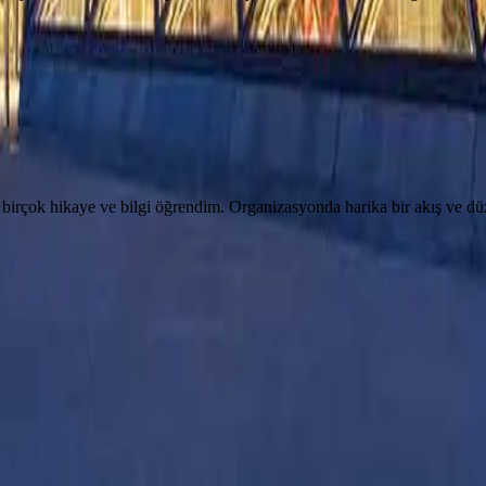
de birçok hikaye ve bilgi öğrendim. Organizasyonda harika bir akış ve
e yerinizi ayırtmak için hemen formu doldurun.
syon için iletişim bilgilerinizi bırakın, sizi arayalım.