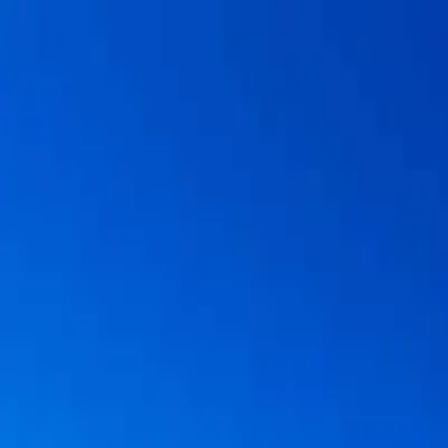
Destinasyon
Hakkımızda
Turlar
Tüm Tur
İstanbul Turları
Yurt İçi Turları
Yurt Dışı Turları
Hakkımızda
İletişim
0850 303 50 90
Antonina Turizm · Belge No 4011
Erken Rezervasyon Fırsatı