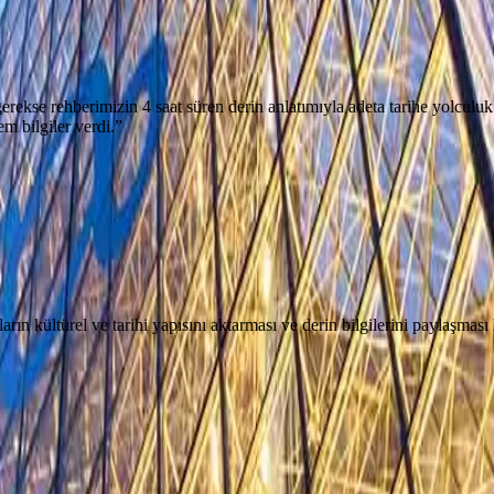
ekse rehberimizin 4 saat süren derin anlatımıyla adeta tarihe yolculuk ve
 bilgiler verdi.
”
n kültürel ve tarihi yapısını aktarması ve derin bilgilerini paylaşması h