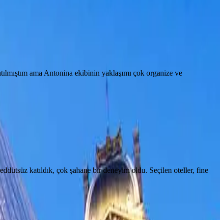
katılmıştım ama Antonina ekibinin yaklaşımı çok organize ve
ddütsüz katıldık, çok şahane bir deneyim oldu. Seçilen oteller, fine