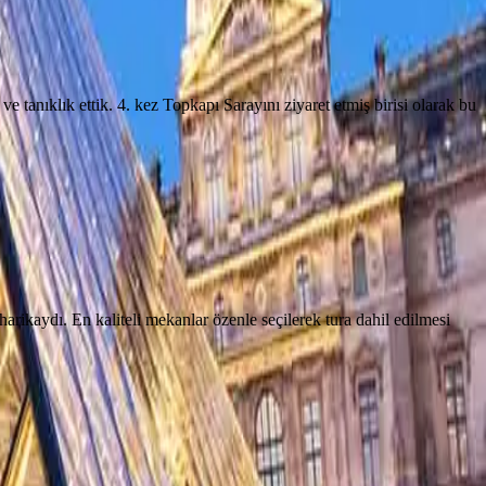
 tanıklık ettik. 4. kez Topkapı Sarayını ziyaret etmiş birisi olarak bu
arikaydı. En kaliteli mekanlar özenle seçilerek tura dahil edilmesi