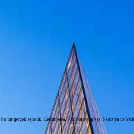
ir tur gerçekleştirdik. Cerrahpaşa, Kocamustafapaşa, Samatya ve Yedikule