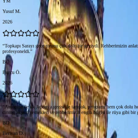
YM
Yusuf M.
2026
“
Topkapı Sarayı gece turunu çok dolu bir geziydi. Rehberimizin anlatı
profesyoneldi.
”
BÖ
Burcu Ö.
2026
“
Antonina ile ilk Japonya gezisi ile tanıştık, programı hem çok dolu h
dining akşam yemekleri ve rehberimizin engin bilgisi ile rüya gibi bir 
BD
Berivan D.