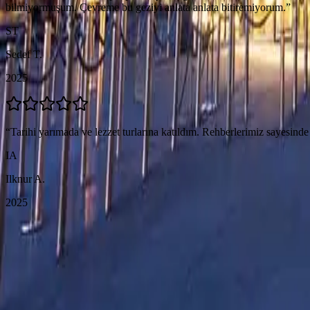
bilmiyormuşum. Çevreme bu geziyi anlata anlata bitiremiyorum.
”
ST
Sedef T.
2025
“
Tarihi yarımada ve lezzet turlarına katıldım. Rehberlerimiz sayesin
IA
Ilknur A.
2025
Bu Fırsatı Kaçırmayın
PARİS'TE MÜZİK VE SANAT turumuz hakkında detaylı bilgi almak v
PARİS'TE MÜZİK VE SANAT turlarımız hakkında detaylı bilgi ve rezerva