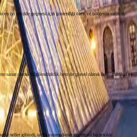
en iyi şekilde geçmesi için gösterdiği özen ve bölgenin tarihi ile
 sanat olarak bilgilendirildik hem de görsel olarak bale, müzikal ve
ular seller gibiydi, tarihi yarımadanın geçmişini bu şekilde