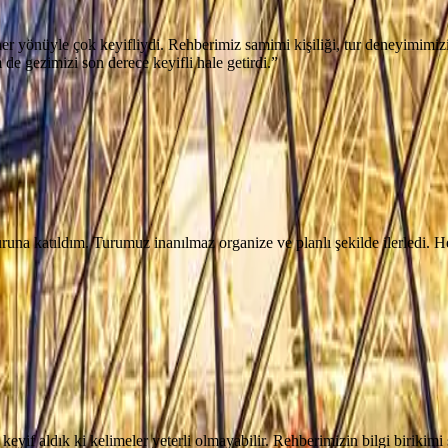
 yönüyle çok keyifliydi. Rehberimiz samimi kişiliği, tur deneyimimizin 
 de gezimizi son derece keyifli hale getirdi.
”
na katıldım. Turumuz inanılmaz organize ve planlı şekilde ilerledi. Hem
yif aldık ki kelimeler yeterli olmayabilir. Rehberimizin bilgi birikimi s