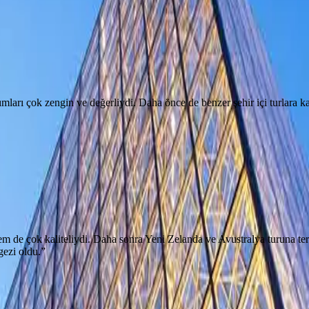
mları çok zengin ve değerliydi. Daha önce de benzer şehir içi turlara 
em de çok kaliteliydi. Daha sonra Yeni Zelanda ve Avustralya turuna tere
gezi oldu.
”