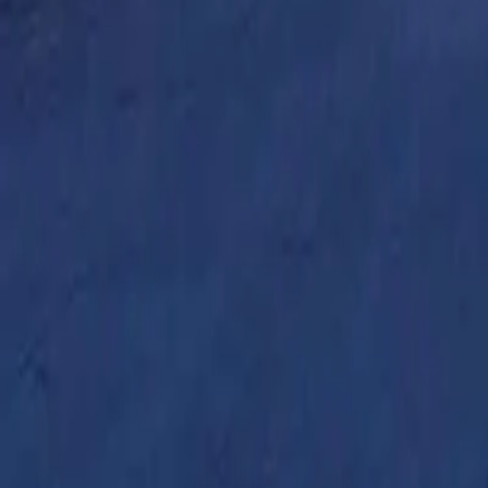
KVKK aydınlatma metnini
okudum ve kabul ediyorum.
Tanıtım
Bilgi Al
Hayalindeki Rotayı Keşfet
Antonina Turizm · Belge No 4011
İletişim
0850 303 50 90
info@antoninaturizm.com
Ergenekon Mah. Halaskargazi Cad. Meydan Apt. No: 9/1 Şi
Pzt - Cmt: 09:00 - 18:00