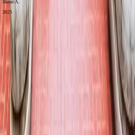
Ilknur A.
2025
Buluşma noktası: Antonina Harbiye Ofisi. Tur öncesi tüm
bilgilendirmeler Antonina tarafından SMS ile gönderilecek
WhatsApp grubu üzerinden paylaşılır. Müze Kart gerektiren
alanlarda geçerli Müze Kart katılımcı sorumluluğundadır. Antonina,
program akışında turun genel içeriğini ve deneyimini etkilemeyecek
değişiklikler yapabilir.
Bu Fırsatı Kaçırmayın
Surların Ardındaki Hikaye: İznik turumuz hakkında detaylı bilgi
almak ve yerinizi ayırtmak için hemen formu doldurun.
Surların Ardındaki Hikaye: İznik turlarımız hakkında detaylı bilgi ve
rezervasyon için iletişim bilgilerinizi bırakın, sizi arayalım.