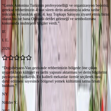
“
Gerek Antonina Turizmin profesyonelliği ve organizasyon becerisi,
gerekse rehberimizin 4 saat süren derin anlatımıyla adeta tarihe
yolculuk ve tanıklık ettik. 4. kez Topkapı Sarayını ziyaret etmiş birisi
olarak bu tur bana Osmanlı devlet geleneği ve sembolizması
konusunda muhteşem bilgiler verdi.
”
IE
I. E.
2026
“
Doğubeyazıt-Van gezisinde rehberimizin bölgede öne çıkan
uygarlıkların kültürel ve tarihi yapısını aktarması ve derin bilgilerini
paylaşması harikaydı. En kaliteli mekanlar özenle seçilerek tura
dahil edilmesi sayesinde bölgesel yemek kültürünü tatma fırsatı
buldum.
”
NY
Nilüfer Y.
2025