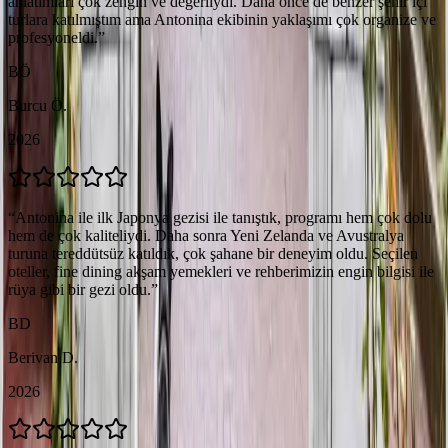
anlatımları çok zengin ve değerliydi. Daha önce de benzer şehir içi
turlara katılmıştım ama Antonina ekibinin yaklaşımı çok organize ve
profesyoneldi.
”
BÖ
Burcu Ö.
2026
“
Antonina ile ilk Japonya gezisi ile tanıştık, programı hem çok dolu
hem de çok kaliteliydi. Daha sonra Yeni Zelanda ve Avustralya
turuna tereddütsüz katıldık, çok şahane bir deneyim oldu. Seçilen
oteller, fine dining akşam yemekleri ve rehberimizin engin bilgisi ile
rüya gibi bir gezi oldu.
”
BD
Berivan D.
2026