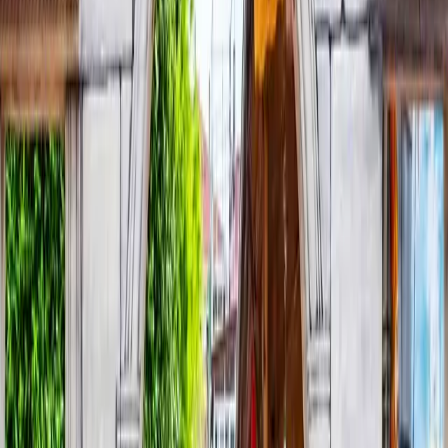
1204’te Konstantinopolis’in işgali sonrası Bizans İmparatorluğu,
İznik’te yeniden örgütlenmiştir. İznik İmparatorluğu, şehri geçici
ama güçlü bir başkent haline getirerek Bizans’ın ikinci hayatına
sahne olmuştur.
Zanaatin ve Estetiğin Merkezi
İznik çinileri, yalnızca bir süsleme sanatı değil; imparatorluk
estetiğinin taşıyıcısıdır. Saraylardan camilere uzanan bu üretim
geleneği, İznik’i dünya sanat tarihinde ayrıcalıklı bir yere taşır.
Tarih ve Doğanın Dengesi
Surlarla çevrili yapısı, göl kıyısındaki konumu ve katmanlı
geçmişiyle İznik; tarih, doğa ve mimarinin dengeli bir şekilde bir
arada olduğu nadir şehirlerden biridir.