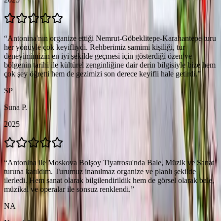
“
Antonina'nın organize ettiği Nemrut-Göbeklitepe-Karahantepe turu
her yönüyle çok keyifliydi. Rehberimiz samimi kişiliği, tur
deneyimimizin en iyi şekilde geçmesi için gösterdiği özen ve
bölgenin tarihi ile kültürel zenginliğine dair derin bilgisiyle bize hem
çok şey öğretti hem de gezimizi son derece keyifli hale getirdi.
”
SP
Suna P.
2025
“
Antonina ile Moskova Bolşoy Tiyatrosu'nda Bale, Müzik ve Sanat
turuna katıldım. Turumuz inanılmaz organize ve planlı şekilde
ilerledi. Hem sanat olarak bilgilendirildik hem de görsel olarak bale,
müzikal ve operalar ile sonsuz renklendi.
”
NA