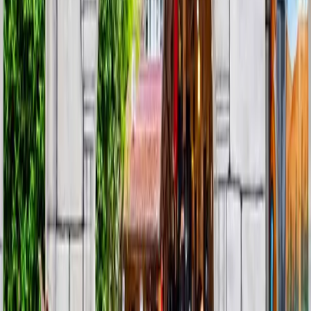
Surların Ardındaki Hikaye: İznik
Turları
Turun Akışı
Turumuz sabah saatlerinde Antonina Harbiye ofisinde, kahvaltılık
atıştırmalıklar ve sıcak çay eşliğinde grubumuzun toplanmasıyla
başlıyor. Kısa bir buluşmanın ardından hareket ederek Kadıköy
Haldun Taner Sahnesi’nden Anadolu Yakası’ndan katılacak
misafirlerimizi alıyoruz ve İznik’e doğru yola çıkıyoruz.
Yolculuk esnasında Antonina uzmanı, anlatımlarına başlıyor. İznik’e
varmadan önce; kentin tarihsel önemi, konsiller dönemi, Selçuklu ve
Osmanlı evreleri üzerine kısa bir girizgâh yapılıyor. Bu anlatım,
İznik’e varıldığında görülecek yapılar için bir zemin oluşturuyor. Yol
üzerinde kısa bir mola verildikten sonra yolculuğumuza devam
ediyoruz.
Saat 10.00 sularında, İznik’in sur kapılarından biri olan İstanbul
Kapı’dan geçerek şehre giriş yapıyoruz. İlk durağımız, konsiller