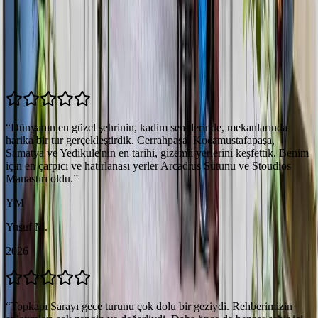
Misafir Yorumları
5.0
(
9
yorum)
“
Dünyanın en güzel şehrinin, kadim semtlerinde, mekanlarında
harika bir tur gerçekleştirdik. Cerrahpaşa, Kocamustafapaşa,
Samatya ve Yedikule'nin en tarihi, gizemli yerlerini keşfettik. Benim
için en çarpıcı ve hatırlanası yerler Arcadius Sütunu ve Stoudios
Manastırı oldu.
”
YM
Yusuf M.
2026
“
Topkapı Sarayı gece turunu çok dolu bir geziydi. Rehberimizin