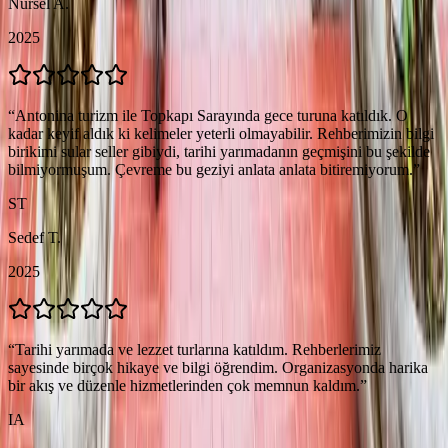
Nursel A.
2025
“
Antonina turizm ile Topkapı Sarayında gece turuna katıldık. O
kadar keyif aldık ki kelimeler yeterli olmayabilir. Rehberimizin bilgi
birikimi sular seller gibiydi, tarihi yarımadanın geçmişini bu şekilde
bilmiyormuşum. Çevreme bu geziyi anlata anlata bitiremiyorum.
”
ST
Sedef T.
2025
“
Tarihi yarımada ve lezzet turlarına katıldım. Rehberlerimiz
sayesinde birçok hikaye ve bilgi öğrendim. Organizasyonda harika
bir akış ve düzenle hizmetlerinden çok memnun kaldım.
”
IA