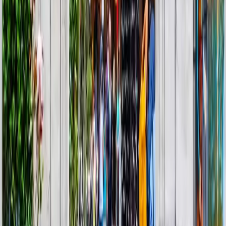
döneminin en önemli yapılarından biri olan İznik Ayasofyası (Orhan
Camii). Burada, Hristiyanlık tarihindeki kırılma noktaları ve yapının
Bizans’tan Osmanlı’ya uzanan dönüşümü ele alınıyor.
Ardından İznik Çini Fırınları Arkeolojik Kazı Alanı’na geçerek,
kentin dünyaca ünlü çini üretiminin arkeolojik temelleri üzerinde
duruyoruz. İznik’te çininin nasıl bir zanaat geleneğine dönüştüğü,
kullanılan hammaddeler ve üretim süreci bu durakta anlatılıyor.
Devamında Selçuklu ve Osmanlı dönemine ait yapılar üzerinden
ilerliyoruz. Süleyman Paşa Medresesi, Hacı Özbek Camii, Nilüfer
Hatun İmareti (Türk ve İslam Eserleri Müzesi), Yeşil Camii ve
çevresindeki yapılarla İznik’in Anadolu’daki ilk Türk
başkentlerinden biri olarak kazandığı yeni kimlik ele alınıyor. Roma
Tiyatrosu, surlar ve kapılar üzerinden ise kentin antik ve askeri
geçmişi okunuyor.
Öğle yemeğimizi, İznik Gölü kıyısında yer alan bir balıkçıda
alıyoruz. İznik’in meşhur yayın balığı, göl manzarası eşliğinde
tadılıyor ve burada verilen mola, turun temposunu bilinçli olarak