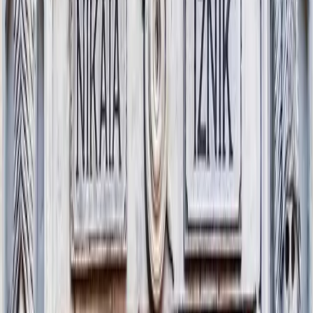
Surların Ardındaki Hikaye: İznik
4 Ekim 2026
Başlayan fiyatlarla
₺7.850
İznik’in konsillerden Bizans mirasına, surlarından göl kıyısına
uzanan çok katmanlı tarihini uzman anlatımıyla keşfeden günübirlik
kültür turu.
Surların Ardındaki Hikaye: İznik turlarımız hakkında detaylı bilgi ve
rezervasyon için iletişim bilgilerinizi bırakın, sizi arayalım.
KVKK aydınlatma metnini
okudum ve kabul ediyorum.
Tanıtım, kampanya ve bilgilendirme amaçlı elektronik ileti almayı
kabul ediyorum.
Bilgi Al