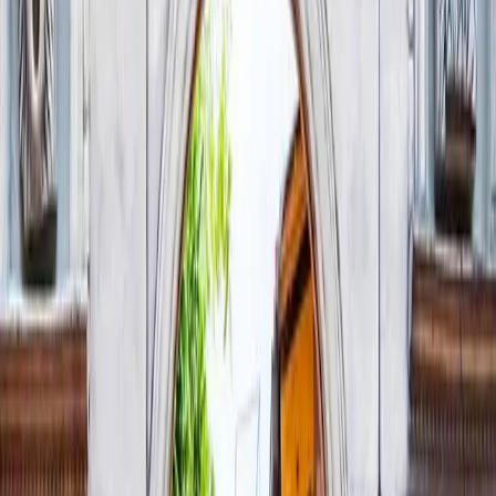
İznik Neden Bu Kadar Önemli?
İnanç Tarihinin Kırılma Noktası
İznik, Hristiyanlık tarihinde bir dönüm noktasına ev sahipliği
yapmıştır. MS 325’te toplanan I. İznik Konsili, inancın temel
çerçevesini belirleyen kararların alındığı yerdir. Bu kararlar, yalnızca
teolojik değil; aynı zamanda siyasi ve toplumsal sonuçlar doğurmuş,
İznik’i evrensel bir merkez haline getirmiştir.
Anadolu’daki İlk Türk Başkenti1075 yılında Selçuklu başkenti olan
İznik, Anadolu’daki Türk varlığının siyasi ve kültürel başlangıç
noktalarından biridir. Bu dönem, şehrin kimliğine yeni bir katman
ekler ve Bizans mirasıyla Türk-İslam dünyasının ilk temas
alanlarından birini oluşturur.
Bizans’ın Yeniden Doğduğu Şehir