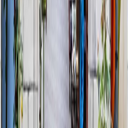
Kadıköy (Haldun Taner Sahnesi): 07:00 Harbiye çıkışının ardından
Tur, Harbiye ofisinde sunulan kahvaltılık atıştırmalıklar ve sıcak çay
ile başlar. Kadıköy’de aramıza katılacak misafirlerimizin ikramları
ise araçta servis edilecektir.
İstanbul
Surların Ardındaki Hikaye: İznik
Günübirlik
4 Ekim 2026
Satışta
₺7.850
Satın Al →
Galeri
1
/
8