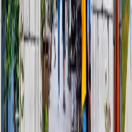
yavaşlatıyor.
Yemek sonrası İznik Arkeoloji Müzesi ziyaret edilerek kentin çok
katmanlı geçmişi arkeolojik buluntular üzerinden değerlendiriliyor.
Ardından bir çini atölyesinde, bir çini sanatçısından üretim aşamaları
yerinde dinleniyor ve İznik çinisinin bugün hâlâ nasıl yaşatıldığı
görülüyor.
Tur, surların ardında şekillenen bu uzun hikâyeyi bütünlüklü bir
çerçeveye oturtarak tamamlanıyor ve İstanbul’a dönüş yolculuğu
başlıyor.
Buluşma Bilgisi
Harbiye (Antonina Ofisi): 06:15 Sabah saatlerinde