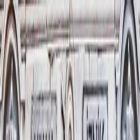
Destinasyon
Hakkımızda
Turlar
Tüm
İstanbul Turları
Yurt İçi Turları
Yurt Dışı Turları
Turlar →
Hakkımızda
İletişim
0850 303 50 90
Antonina Turizm · Belge No 4011
Erken Rezervasyon Fırsatı