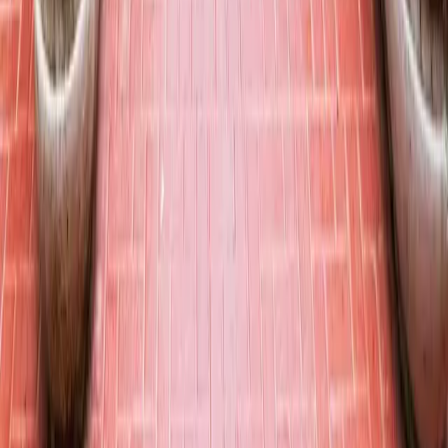
KVKK aydınlatma metnini
okudum ve kabul ediyorum.
Tanıtım, kampanya ve bilgilendirme amaçlı elektronik ileti almayı
kabul ediyorum.
Bilgi Al
Hayalindeki Rotayı Keşfet
Antonina Turizm · Belge No 4011
İletişim
0850 303 50 90
info@antoninaturizm.com
Ergenekon Mah. Halaskargazi Cad. Meydan Apt. No: 9/1
Şişli/İstanbul
Pzt - Cmt: 09:00 - 18:00
Yasal