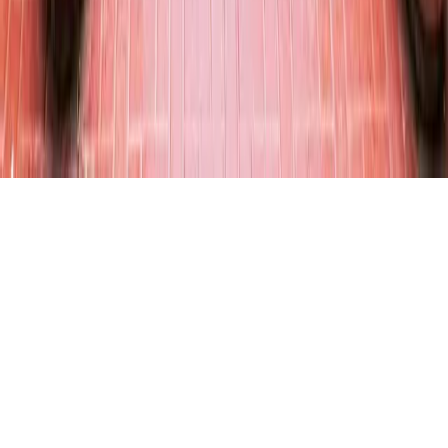
Gizlilik Politikası
KVKK Aydınlatma Metni
©
2026
Antonina Turizm · Belge No 4011. Tüm hakları saklıdır.