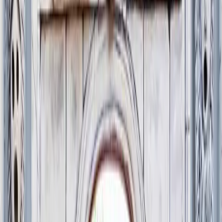
Hristiyanlığın temel metinlerinden biri kabul edilen İznik
Amentüsü’nün şekillendiği şehirdeyiz. MS 325 yılında toplanan I.
İznik Konsili, yalnızca kendi döneminin değil, tüm Hristiyan
dünyasının inanç sistemini belirleyen kararların alındığı bir dönüm
noktasıydı. Tanım tartışmaları, inanç birliği arayışı ve imparatorluk
politikaları bu şehirde kesişti.
Yüzyıllar sonra İznik, bu kez Anadolu’nun siyasi tarihinde sahneye
çıktı. 11. yüzyılda Selçuklu başkenti oldu; surların içinde yeni bir
idari ve kültürel merkez şekillendi. Ardından Osmanlı hâkimiyetiyle
birlikte şehir, mimari ve zanaat açısından yeni bir kimlik kazandı. Bu
dönemde ortaya çıkan İznik çinileri, yalnızca estetik bir üretim değil,
imparatorluk kültürünün görsel dili haline geldi.
Bugün İznik, farklı dönemlerin üst üste binerek oluşturduğu sakin
ama güçlü bir hafızaya sahiptir. Bizans kiliseleri, Selçuklu yapıları,
Osmanlı camileri ve surlar aynı coğrafyada bir arada durur. Bu tur,
İznik’i bir açık hava müzesi gibi gezmekten çok; inanç, iktidar ve
zanaatin surların ardında nasıl şekillendiğini anlamaya odaklanır.