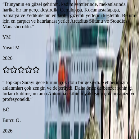
“
Dünyanın en güzel şehrinin, kadim semtlerinde, mekanlarında
harika bir tur gerçekleştirdik. Cerrahpaşa, Kocamustafapaşa,
Samatya ve Yedikule'nin en tarihi, gizemli yerlerini keşfettik. Benim
için en çarpıcı ve hatırlanası yerler Arcadius Sütunu ve Stoudios
Manastırı oldu.
”
YM
Yusuf M.
2026
“
Topkapı Sarayı gece turunu çok dolu bir geziydi. Rehberimizin
anlatımları çok zengin ve değerliydi. Daha önce de benzer şehir içi
turlara katılmıştım ama Antonina ekibinin yaklaşımı çok organize ve
profesyoneldi.
”
BÖ
Burcu Ö.
2026