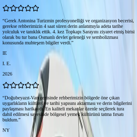
“
Gerek Antonina Turizmin profesyonelliği ve organizasyon becerisi,
gerekse rehberimizin 4 saat süren derin anlatımıyla adeta tarihe
yolculuk ve tanıklık ettik. 4. kez Topkapı Sarayını ziyaret etmiş birisi
olarak bu tur bana Osmanlı devlet geleneği ve sembolizması
konusunda muhteşem bilgiler verdi.
”
IE
I. E.
2026
“
Doğubeyazıt-Van gezisinde rehberimizin bölgede öne çıkan
uygarlıkların kültürel ve tarihi yapısını aktarması ve derin bilgilerini
paylaşması harikaydı. En kaliteli mekanlar özenle seçilerek tura
dahil edilmesi sayesinde bölgesel yemek kültürünü tatma fırsatı
buldum.
”
NY