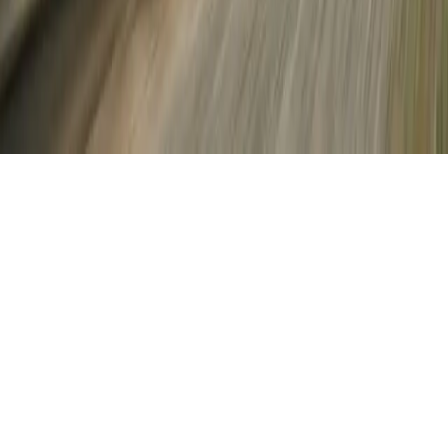
©
2026
Antonina Turizm · Belge No 4011. Tüm hakları saklıdır.