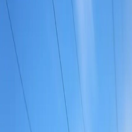
SAPSAN HIZLI TRENİ İLE MOSKOVA
& PETERSBURG - KUTUP YILDIZI
Uçak biletleri dahil
SAPSAN HIZLI TRENİ İLE MOSKOVA & PETERSBURG -
KUTUP YILDIZI turlarımız hakkında detaylı bilgi ve rezervasyon
için iletişim bilgilerinizi bırakın, sizi arayalım.
KVKK aydınlatma metnini
okudum ve kabul ediyorum.
Tanıtım, kampanya ve bilgilendirme amaçlı elektronik ileti almayı
kabul ediyorum.
Bilgi Al
Galeri