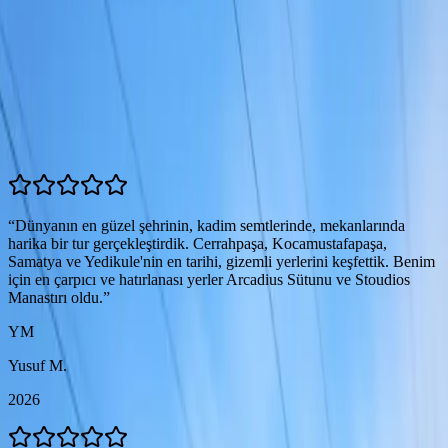
1
/
18
Misafir Yorumları
5.0
(
9
yorum)
“
Dünyanın en güzel şehrinin, kadim semtlerinde, mekanlarında
harika bir tur gerçekleştirdik. Cerrahpaşa, Kocamustafapaşa,
Samatya ve Yedikule'nin en tarihi, gizemli yerlerini keşfettik. Benim
için en çarpıcı ve hatırlanası yerler Arcadius Sütunu ve Stoudios
Manastırı oldu.
”
YM
Yusuf M.
2026