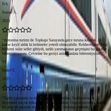
NA
Nursel A.
2025
“
Antonina turizm ile Topkapı Sarayında gece turuna katıldık. O
kadar keyif aldık ki kelimeler yeterli olmayabilir. Rehberimizin bilgi
birikimi sular seller gibiydi, tarihi yarımadanın geçmişini bu şekilde
bilmiyormuşum. Çevreme bu geziyi anlata anlata bitiremiyorum.
”
ST
Sedef T.
2025
“
Tarihi yarımada ve lezzet turlarına katıldım. Rehberlerimiz
sayesinde birçok hikaye ve bilgi öğrendim. Organizasyonda harika
bir akış ve düzenle hizmetlerinden çok memnun kaldım.
”