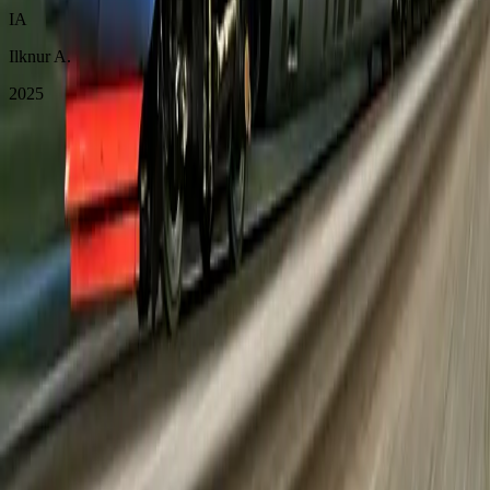
IA
Ilknur A.
2025
Bu Fırsatı Kaçırmayın
SAPSAN HIZLI TRENİ İLE MOSKOVA & PETERSBURG -
KUTUP YILDIZI turumuz hakkında detaylı bilgi almak ve yerinizi
ayırtmak için hemen formu doldurun.
SAPSAN HIZLI TRENİ İLE MOSKOVA & PETERSBURG -
KUTUP YILDIZI turlarımız hakkında detaylı bilgi ve rezervasyon
için iletişim bilgilerinizi bırakın, sizi arayalım.
KVKK aydınlatma metnini
okudum ve kabul ediyorum.
Tanıtım, kampanya ve bilgilendirme amaçlı elektronik ileti almayı