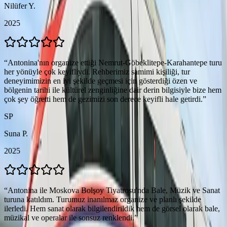
Nilüfer Y.
2025
“
Antonina'nın organize ettiği Nemrut-Göbeklitepe-Karahantepe turu
her yönüyle çok keyifliydi. Rehberimiz samimi kişiliği, tur
deneyimimizin en iyi şekilde geçmesi için gösterdiği özen ve
bölgenin tarihi ile kültürel zenginliğine dair derin bilgisiyle bize hem
çok şey öğretti hem de gezimizi son derece keyifli hale getirdi.
”
SP
Suna P.
2025
“
Antonina ile Moskova Bolşoy Tiyatrosu'nda Bale, Müzik ve Sanat
turuna katıldım. Turumuz inanılmaz organize ve planlı şekilde
ilerledi. Hem sanat olarak bilgilendirildik hem de görsel olarak bale,
müzikal ve operalar ile sonsuz renklendi.
”