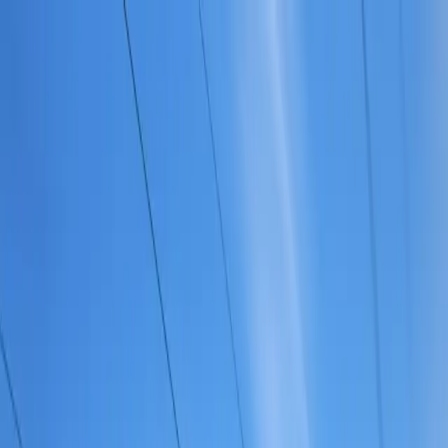
Destinasyon
Hakkımızda
Turlar
Tüm
İstanbul Turları
Yurt İçi Turları
Yurt Dışı Turları
Turlar →
Hakkımızda
İletişim
0850 303 50 90
Antonina Turizm · Belge No 4011