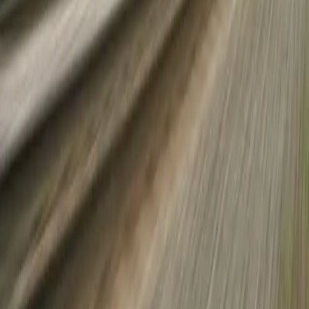
kabul ediyorum.
Bilgi Al
Hayalindeki Rotayı Keşfet
Antonina Turizm · Belge No 4011
İletişim
0850 303 50 90
info@antoninaturizm.com
Ergenekon Mah. Halaskargazi Cad. Meydan Apt. No: 9/1
Şişli/İstanbul
Pzt - Cmt: 09:00 - 18:00
Yasal
Gizlilik Politikası
KVKK Aydınlatma Metni