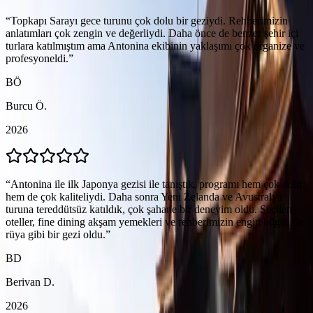
“
Topkapı Sarayı gece turunu çok dolu bir geziydi. Rehberimizin
anlatımları çok zengin ve değerliydi. Daha önce de benzer şehir içi
turlara katılmıştım ama Antonina ekibinin yaklaşımı çok organize ve
profesyoneldi.
”
BÖ
Burcu Ö.
2026
“
Antonina ile ilk Japonya gezisi ile tanıştık, programı hem çok dolu
hem de çok kaliteliydi. Daha sonra Yeni Zelanda ve Avustralya
turuna tereddütsüz katıldık, çok şahane bir deneyim oldu. Seçilen
oteller, fine dining akşam yemekleri ve rehberimizin engin bilgisi ile
rüya gibi bir gezi oldu.
”
BD
Berivan D.
2026