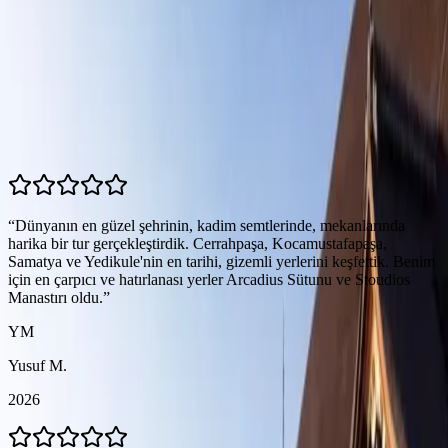
1
/
5
Misafir Yorumları
5.0
(
9
yorum)
“
Dünyanın en güzel şehrinin, kadim semtlerinde, mekanlarında
harika bir tur gerçekleştirdik. Cerrahpaşa, Kocamustafapaşa,
Samatya ve Yedikule'nin en tarihi, gizemli yerlerini keşfettik. Benim
için en çarpıcı ve hatırlanası yerler Arcadius Sütunu ve Stoudios
Manastırı oldu.
”
YM
Yusuf M.
2026