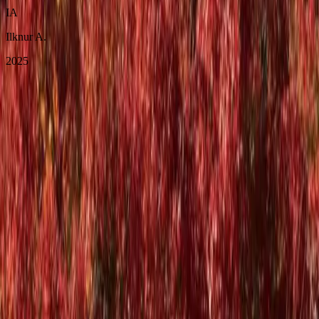
IA
Ilknur A.
2025
Bu Fırsatı Kaçırmayın
KOYO ZAMANI JAPONYA - KUTUP YILDIZI turumuz
hakkında detaylı bilgi almak ve yerinizi ayırtmak için hemen formu
doldurun.
KOYO ZAMANI JAPONYA - KUTUP YILDIZI turlarımız
hakkında detaylı bilgi ve rezervasyon için iletişim bilgilerinizi
bırakın, sizi arayalım.
KVKK aydınlatma metnini
okudum ve kabul ediyorum.
Tanıtım, kampanya ve bilgilendirme amaçlı elektronik ileti almayı