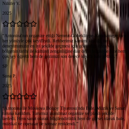
Nilüfer Y.
2025
“
Antonina'nın organize ettiği Nemrut-Göbeklitepe-Karahantepe turu
her yönüyle çok keyifliydi. Rehberimiz samimi kişiliği, tur
deneyimimizin en iyi şekilde geçmesi için gösterdiği özen ve
bölgenin tarihi ile kültürel zenginliğine dair derin bilgisiyle bize hem
çok şey öğretti hem de gezimizi son derece keyifli hale getirdi.
”
SP
Suna P.
2025
“
Antonina ile Moskova Bolşoy Tiyatrosu'nda Bale, Müzik ve Sanat
turuna katıldım. Turumuz inanılmaz organize ve planlı şekilde
ilerledi. Hem sanat olarak bilgilendirildik hem de görsel olarak bale,
müzikal ve operalar ile sonsuz renklendi.
”