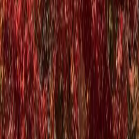
kabul ediyorum.
Bilgi Al
Hayalindeki Rotayı Keşfet
Antonina Turizm · Belge No 4011
İletişim
0850 303 50 90
info@antoninaturizm.com
Ergenekon Mah. Halaskargazi Cad. Meydan Apt. No: 9/1
Şişli/İstanbul
Pzt - Cmt: 09:00 - 18:00
Yasal
Gizlilik Politikası
KVKK Aydınlatma Metni