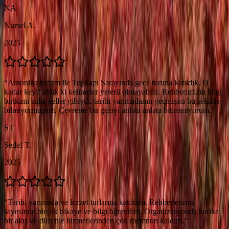
NA
Nursel A.
2025
“
Antonina turizm ile Topkapı Sarayında gece turuna katıldık. O
kadar keyif aldık ki kelimeler yeterli olmayabilir. Rehberimizin bilgi
birikimi sular seller gibiydi, tarihi yarımadanın geçmişini bu şekilde
bilmiyormuşum. Çevreme bu geziyi anlata anlata bitiremiyorum.
”
ST
Sedef T.
2025
“
Tarihi yarımada ve lezzet turlarına katıldım. Rehberlerimiz
sayesinde birçok hikaye ve bilgi öğrendim. Organizasyonda harika
bir akış ve düzenle hizmetlerinden çok memnun kaldım.
”