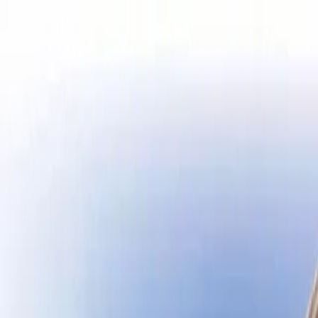
Destinasyon
Hakkımızda
Turlar
Tüm
İstanbul Turları
Yurt İçi Turları
Yurt Dışı Turları
Turlar →
Hakkımızda
İletişim
0850 303 50 90
Antonina Turizm · Belge No 4011