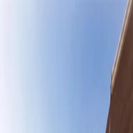
KOYO ZAMANI JAPONYA - KUTUP
YILDIZI
Uçak biletleri dahil
KOYO ZAMANI JAPONYA - KUTUP YILDIZI turlarımız
hakkında detaylı bilgi ve rezervasyon için iletişim bilgilerinizi
bırakın, sizi arayalım.
KVKK aydınlatma metnini
okudum ve kabul ediyorum.
Tanıtım, kampanya ve bilgilendirme amaçlı elektronik ileti almayı
kabul ediyorum.
Bilgi Al
Galeri