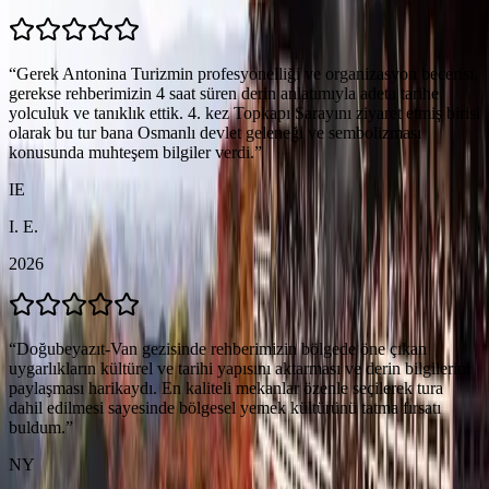
“
Gerek Antonina Turizmin profesyonelliği ve organizasyon becerisi,
gerekse rehberimizin 4 saat süren derin anlatımıyla adeta tarihe
yolculuk ve tanıklık ettik. 4. kez Topkapı Sarayını ziyaret etmiş birisi
olarak bu tur bana Osmanlı devlet geleneği ve sembolizması
konusunda muhteşem bilgiler verdi.
”
IE
I. E.
2026
“
Doğubeyazıt-Van gezisinde rehberimizin bölgede öne çıkan
uygarlıkların kültürel ve tarihi yapısını aktarması ve derin bilgilerini
paylaşması harikaydı. En kaliteli mekanlar özenle seçilerek tura
dahil edilmesi sayesinde bölgesel yemek kültürünü tatma fırsatı
buldum.
”
NY